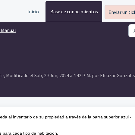
Inicio
Base de conocimientos
Enviar un tic
 Manual
ir, Modificado el Sab, 29 Jun, 2024 a 4:42 P. M. por Eleazar Gonzale
da al Inventario de su propiedad a través de la barra superior azul -
es para cada tipo de habitación.