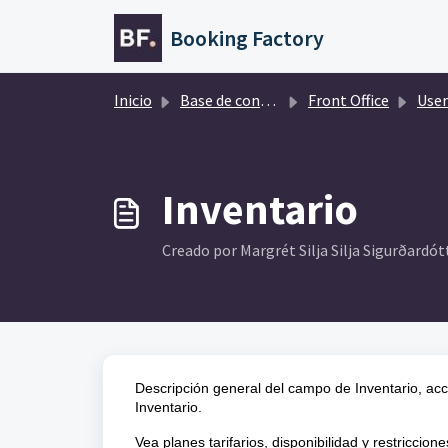
Saltar al contenido principal
Booking Factory
Inicio
Base de conocimientos
Front Office
User
Inventario
Creado por Margrét Silja Silja Sigurðardótt
Descripción general del campo de Inventario, acce
Inventario.
Vea planes tarifarios, disponibilidad y restriccion