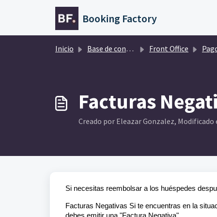
Saltar al contenido principal
Booking Factory
Inicio
Base de conocimientos
Front Office
Pago
Facturas Negat
Creado por Eleazar Gonzalez, Modificado el
Si necesitas reembolsar a los huéspedes despu
Facturas Negativas Si te encuentras en la situa
debes emitir una "Factura Negativa".